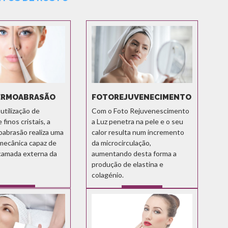
ERMOABRASÃO
FOTOREJUVENECIMENTO
utilização de
Com o Foto Rejuvenescimento
finos cristais, a
a Luz penetra na pele e o seu
abrasão realiza uma
calor resulta num incremento
 mecânica capaz de
da microcirculação,
camada externa da
aumentando desta forma a
produção de elastina e
colagénio.
SABER MAIS
SABER MAIS