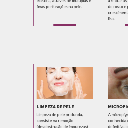
elastina, através de múltiplas e
a retirar a
finas perfurações na pele.
do rosto e
crescimen
lisa.
SABER MAIS
LIMPEZA DE PELE
MICROP
Limpeza de pele profunda,
A micropig
consiste na remoção
conhecida
(desobstrução de impurezas)
definitiva