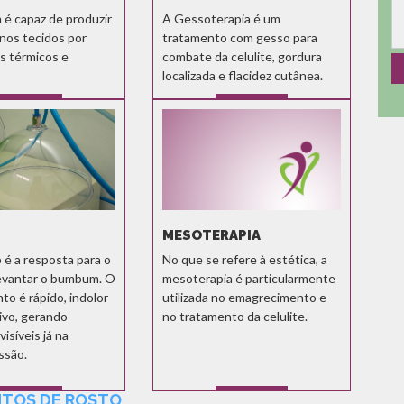
 é capaz de produzir
A Gessoterapia é um
 nos tecidos por
tratamento com gesso para
 térmicos e
combate da celulite, gordura
localizada e flacidez cutânea.
SABER MAIS
SABER MAIS
MESOTERAPIA
é a resposta para o
No que se refere à estética, a
evantar o bumbum. O
mesoterapia é particularmente
o é rápido, indolor
utilizada no emagrecimento e
ivo, gerando
no tratamento da celulite.
visíveis já na
ssão.
TOS DE ROSTO
SABER MAIS
SABER MAIS