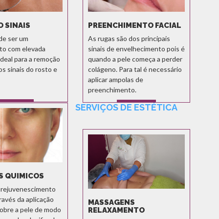
 SINAIS
PREENCHIMENTO FACIAL
 de ser um
As rugas são dos principais
to com elevada
sinais de envelhecimento pois é
ideal para a remoção
quando a pele começa a perder
s sinais do rosto e
colágeno. Para tal é necessário
aplicar ampolas de
preenchimento.
SERVIÇOS DE ESTÉTICA
SABER MAIS
SABER MAIS
S QUIMICOS
 rejuvenescimento
ravés da aplicação
MASSAGENS
sobre a pele de modo
RELAXAMENTO