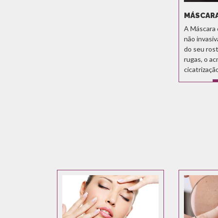
MÁSCARA
A Máscara 
não invasiva
do seu ros
rugas, o ac
cicatrizaçã