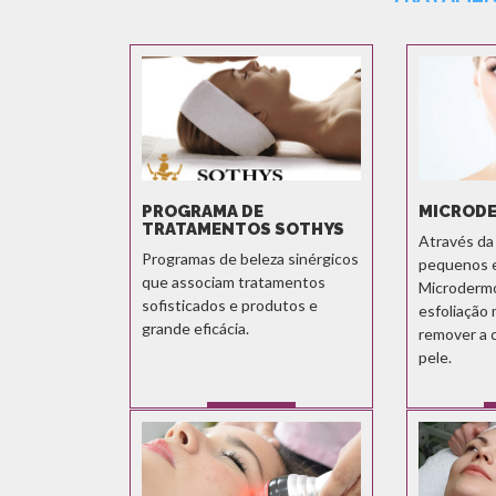
PROGRAMA DE
MICROD
TRATAMENTOS SOTHYS
Através da 
Programas de beleza sinérgicos
pequenos e 
que associam tratamentos
Microdermo
sofisticados e produtos e
esfoliação
grande eficácia.
remover a 
pele.
SABER MAIS