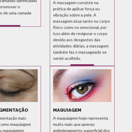
s camadas danificadas
A massagem consiste na
 promover o
prática de aplicar força ou
to de uma camada
vibração sobre a pele. A
massagem atua tanto no corpo
físico como no emocional, por
SABER MAIS
isso além de revigorar o corpo
devido aos desgastes das
atividades diárias, a massagem
também faz o massageado se
sentir acolhido.
SABER MAIS
IGMENTAÇÃO
MAQUIAGEM
mentação mais
A maquiagem hoje representa
 como maquiagem
muito mais que apenas
 ou maquiagem
embelezamento superficial dos