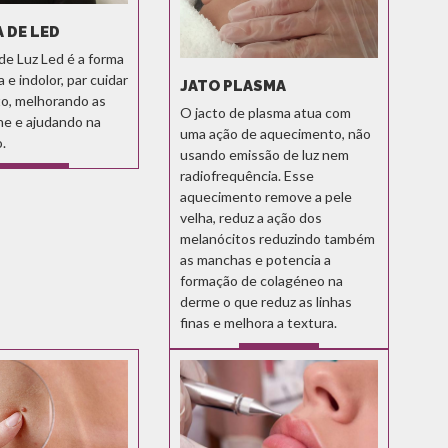
 DE LED
de Luz Led é a forma
 e indolor, par cuidar
JATO PLASMA
to, melhorando as
O jacto de plasma atua com
ne e ajudando na
uma ação de aquecimento, não
o.
usando emissão de luz nem
radiofrequência. Esse
SABER MAIS
aquecimento remove a pele
velha, reduz a ação dos
melanócitos reduzindo também
as manchas e potencia a
formação de colagéneo na
derme o que reduz as linhas
finas e melhora a textura.
SABER MAIS