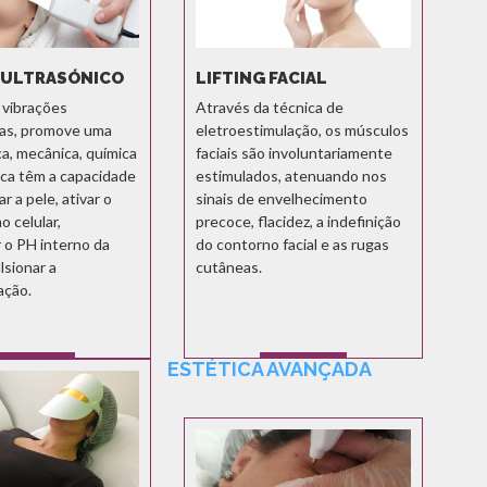
 ULTRASÓNICO
LIFTING FACIAL
 vibrações
Através da técnica de
cas, promove uma
eletroestimulação, os músculos
a, mecânica, química
faciais são involuntariamente
ica têm a capacidade
estimulados, atenuando nos
r a pele, ativar o
sinais de envelhecimento
 celular,
precoce, flacidez, a indefinição
r o PH interno da
do contorno facial e as rugas
lsionar a
cutâneas.
ação.
ESTÉTICA AVANÇADA
SABER MAIS
SABER MAIS