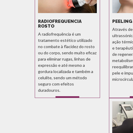
RADIOFREQUENCIA
PEELING
ROSTO
Através de
A radiofrequência é um
ultrassóni
tratamento estético utilizado
ação térmic
no combate à flacidez do rosto
e terapêut
ou do corpo, sendo muito eficaz
de regenera
para eliminar rugas, linhas de
metabolismo
expressão e até mesmo a
reequilibra
gordura localizada e também a
pele e impu
celulite, sendo um método
microcircul
seguro com efeitos
duradouros.
SABER MAIS