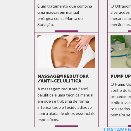
É um tratamento que combina
O Ultrasom
uma massagem manual
alterações
enérgica com a Manta de
mecanismos
Sudação.
mecânicos.
SABER MAIS
MASSAGEM REDUTORA
PUMP UP
/ANTI-CELULITICA
O Pump Up 
A massagem redutora / anti-
sonho de l
celulitica é uma técnica manual
procediment
em que se trabalha de forma
e não invas
intensa todo o tecido adiposo
resultados 
com a ajuda de oleos essenciais
primeira se
específicos.
TRATAMEN
SABER MAIS